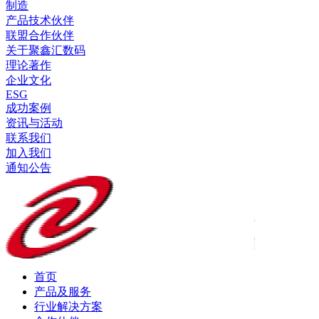
制造
产品技术伙伴
联盟合作伙伴
关于聚鑫汇数码
理论著作
企业文化
ESG
成功案例
资讯与活动
联系我们
加入我们
通知公告
首页
产品及服务
行业解决方案