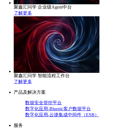
聚鑫汇问学 企业级Agent中台
了解更多
聚鑫汇问学 智能流程工作台
了解更多
产品及解决方案
数据安全管控平台
数字化应用-Bluenic客户数据平台
数字化应用-云捷集成中间件（ESB）
服务